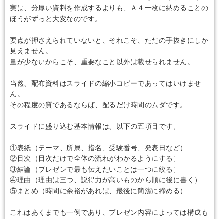
実は、分厚い資料を作成するよりも、Ａ４一枚に納めることの
ほうがずっと大変なのです。
要点が押さえられていないと、それこそ、ただの手抜きにしか
見えません。
量が少ないからこそ、重要なこと以外は載せられません。
当然、配布資料はスライドの縮小コピーであってはいけませ
ん。
その程度の質であるならば、配るだけ時間のムダです。
スライドに盛り込む基本情報は、以下の五項目です。
①表紙（テーマ、所属、指名、受験番号、発表日など）
②目次（目次だけで全体の流れがわかるようにする）
③結論（プレゼンで最も伝えたいことは一つに絞る）
④理由（理由は三つ、説得力が高いものから順に後に書く）
⑤まとめ（時間に余裕があれば、最後に簡潔に締める）
これはあくまでも一例であり、プレゼン内容によっては構成も