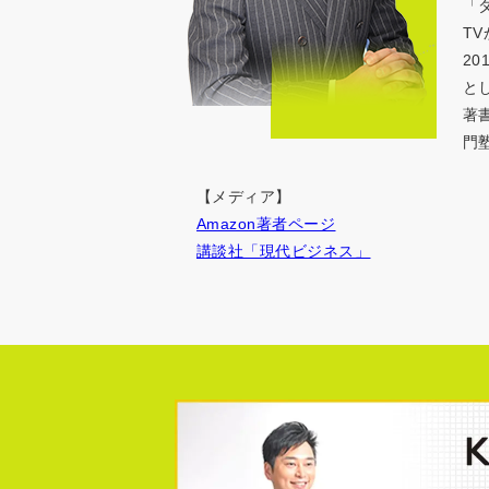
「
T
2
と
著
門
【メディア】
Amazon著者ページ
講談社「現代ビジネス」