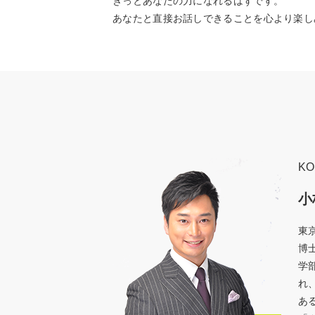
きっとあなたの力になれるはずです。
あなたと直接お話しできることを心より楽し
K
小
東
博
学
れ
ある