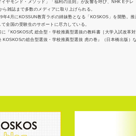
ダイヤモンド・メソッド」「福利の法則」が反響を呼び、NHK Eテレ
Vから雑誌まで多数のメディアに取り上げられる。
019年4月にKOSSUN教育ラボの姉妹塾となる「KOSKOS」を開塾
して全国の受験生のサポートに尽力している。
書に『KOSKOS式 総合型・学校推薦型選抜の教科書［大学入試改革
塾 KOSKOSの総合型選抜・学校推薦型選抜 虎の巻』（日本橋出版）