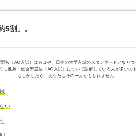
約5割」。
型選抜（AO入試）はもはや、日本の大学入試のスタンダードとなりつ
だに推薦・総合型選抜（AO入試）について誤解している人が多いの
もしかしたら、あなたもその一人かもしれません。
試
ない
う
利