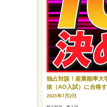
独占対談！産業能率大
抜（AO入試）に合格
2021年7月2日
独占対談 第３回